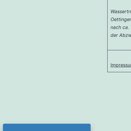
Wassertr
Oettinge
nach ca.
der Abzw
Impress