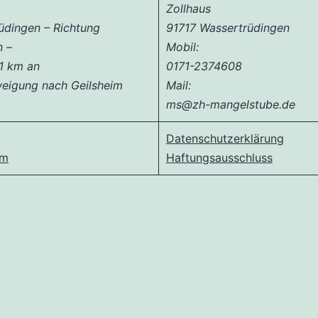
Zollhaus
üdingen – Richtung
91717 Wassertrüdingen
n –
Mobil:
 1 km an
0171-2374608
eigung nach Geilsheim
Mail:
ms@zh-mangelstube.de
Datenschutzerklärung
um
Haftungsausschluss