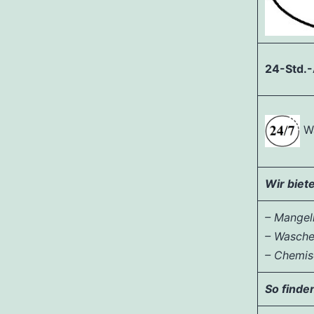
24-Std.
Wä
Wir biet
– Mangel
– Wasch
– Chemis
So finden