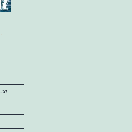
.
und
,